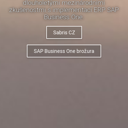
dlouholetými mezinárodními
zkušenostmi s implementací ERP SAP
Business One.
Sabris CZ
SAP Business One brožura