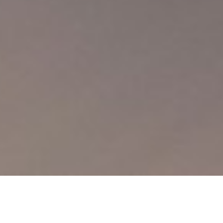
Co je SAP Business One
SAP® Business One
je cenově dostupné, snadno